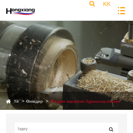
KK
Үй
Өнімдер
Жезден жасалған бұрыштық клапан