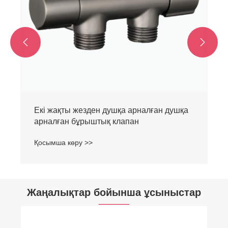


Екі жақты жезден душқа арналған душқа
арналған бұрыштық клапан
Қосымша көру >>
Жаңалықтар бойынша ұсыныстар