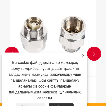


X
Біз cookie файлдарын сізге жақсырақ
шолу тәжірибесін ұсыну, сайт трафигін
талдау және мазмұнды жекелендіру үшін
пайдаланамыз. Осы сайтты пайдалану
Ауа ағыны шектелген клапанның
арқылы сіз cookie файлдарын
қолданбалары қандай?
пайдалануымызға келісесіз.
Құпиялылық
саясаты
Қосымша көру >>