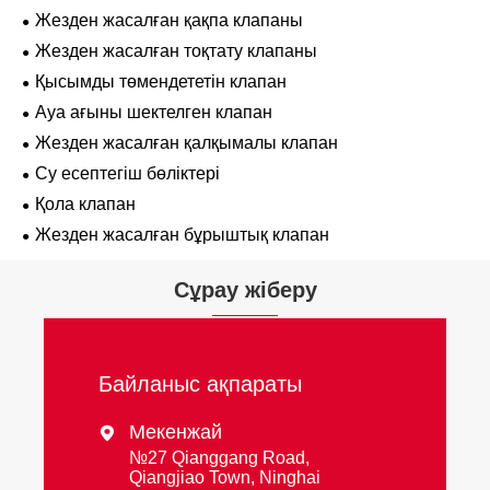
Жезден жасалған қақпа клапаны
Жезден жасалған тоқтату клапаны
Қысымды төмендететін клапан
Ауа ағыны шектелген клапан
Жезден жасалған қалқымалы клапан
Су есептегіш бөліктері
Қола клапан
Жезден жасалған бұрыштық клапан
Сұрау жіберу
Байланыс ақпараты
Мекенжай

№27 Qianggang Road,
Qiangjiao Town, Ninghai