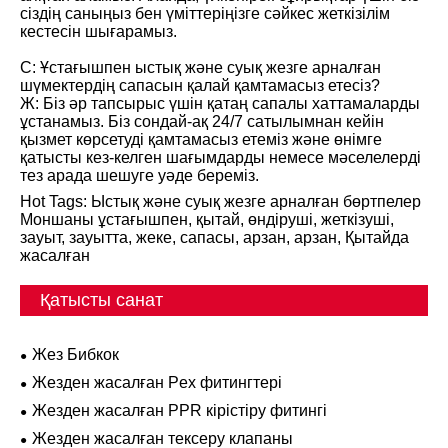
сіздің саныңыз бен үміттеріңізге сәйкес жеткізілім
кестесін шығарамыз.
С: Ұстағышпен ыстық және суық жезге арналған
шүмектердің сапасын қалай қамтамасыз етесіз?
Ж: Біз әр тапсырыс үшін қатаң сапалы хаттамаларды
ұстанамыз. Біз сондай-ақ 24/7 сатылымнан кейін
қызмет көрсетуді қамтамасыз етеміз және өнімге
қатысты кез-келген шағымдарды немесе мәселелерді
тез арада шешуге уәде береміз.
Hot Tags: Ыстық және суық жезге арналған бөртпелер
Моншаны ұстағышпен, қытай, өндіруші, жеткізуші,
зауыт, зауытта, жеке, сапасы, арзан, арзан, Қытайда
жасалған
Қатысты санат
Жез Бибкок
Жезден жасалған Pex фитингтері
Жезден жасалған PPR кірістіру фитингі
Жезден жасалған тексеру клапаны