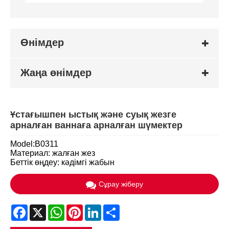
Өнімдер
Жаңа өнімдер
Ұстағышпен ыстық және суық жезге
арналған ваннаға арналған шүмектер
Model:B0311
Материал: жалған жез
Беттік өңдеу: кәдімгі жабын
Сұрау жіберу
Facebook
X
WhatsApp
Pinterest
LinkedIn
Share