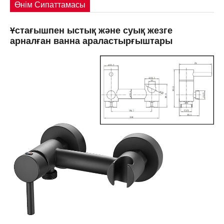
Өнім Сипаттамасы
Ұстағышпен ыстық және суық жезге
арналған ванна араластырғыштары