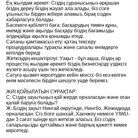
Ең жылдам әрекет: Сіздің сұранысыңыз әрқашан
біздің дереу біздің жауап ала алады, біз сізге
ұсынысты бірден жібере аламыз, бірақ сізден
хабарласуға болады.
Бәсекеге қабілетті баға: басқарудың төмен құны,
икемді және ақылды басқару біздің бағамызды
әлдеқайда ақылға қонымды етеді.
Сапаны қамтамасыз ету: қатаң тексеру
процедуралары тұрақты және сапалы өнімдерге
кепілдік береді
Жеткізудің кешіктірілуі: Уақыт - бұл ақша, біздің әр
процестің жылдам әрекеті біздің бизнесіңізді үздіксіз
жүзеге асыру үшін тез жеткізіледі.
Сатуға қызмет көрсетуден кейін мінсіз: біз кез-келген
өнім мәселесін бірден шешуге уәде береміз.
ЖИІ ҚОЙЫЛАТЫН СҰРАҚТАР:
С: Сіздің зауытыңыз қай жерде орналасқан және оған
қалай баруға болады?
Ж: Біздің зауыт Нингай округінде, Нингбо, Жежидкада
орналасқан. Сіз бізге шанхай, Ханчжоу немесе YIWU-
дан 3 сағат ішінде қол жеткізе аласыз. Біз сіздің
сапарыңызды құптаймыз және барлық қажетті көмек
көрсетеді.