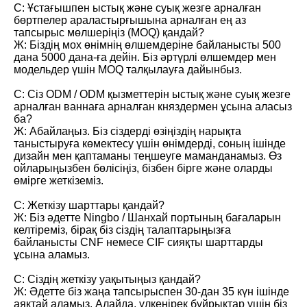
С: Ұстағышпен ыстық және суық жезге арналған
бөртпелер араластырғышына арналған ең аз
тапсырыс мөлшеріңіз (MOQ) қандай?
Ж: Біздің мох өнімнің өлшемдеріне байланысты 500
дана 5000 дана-ға дейін. Біз әртүрлі өлшемдер мен
модельдер үшін MOQ талқылауға дайынбыз.
С: Сіз ODM / ODM қызметтерін ыстық және суық жезге
арналған ваннаға арналған княздермен ұсына аласыз
ба?
Ж: Абайлаңыз. Біз сіздерді өзіңіздің нарықта
таныстыруға көмектесу үшін өнімдерді, соның ішінде
дизайн мен қаптаманы теңшеуге маманданамыз. Өз
ойларыңызбен бөлісіңіз, бізбен бірге және оларды
өмірге жеткіземіз.
С: Жеткізу шарттары қандай?
Ж: Біз әдетте Ningbo / Шанхай портының бағаларын
келтіреміз, бірақ біз сіздің талаптарыңызға
байланысты CNF немесе CIF сияқты шарттарды
ұсына аламыз.
С: Сіздің жеткізу уақытыңыз қандай?
Ж: Әдетте біз жаңа тапсырыспен 30-дан 35 күн ішінде
аяқтай аламыз. Алайда, үлкенірек бұйрықтар үшін біз