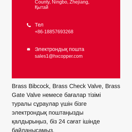
County, Ningbo, Zhejiang,
Қытай
Тел

+86-18857693268
Электрондық пошта

sales1@hxcopper.com
Brass Bibcock, Brass Check Valve, Brass
Gate Valve немесе бағалар тізімі
туралы сұраулар үшін бізге
электрондық поштаңызды
қалдырыңыз, біз 24 сағат ішінде
байланысамыз.