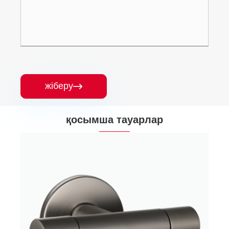
жіберу

қосымша тауарлар