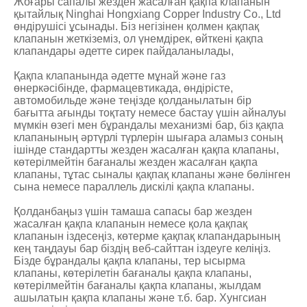
Жоғары сапалы жезден жасалған қақпа клапанын
қытайлық Ninghai Hongxiang Copper Industry Co., Ltd
өндірушісі ұсынады. Біз негізінен қолмен қақпақ
клапанын жеткіземіз, ол үнемдірек, өйткені қақпа
клапандары әдетте сирек пайдаланылады,
Қақпа клапанында әдетте мұнай және газ
өнеркәсібінде, фармацевтикада, өндірісте,
автомобильде және теңізде қолданылатын бір
бағытта ағынды тоқтату немесе бастау үшін айналуы
мүмкін өзегі мен бұрандалы механизмі бар, біз қақпа
клапанының әртүрлі түрлерін шығара аламыз соның
ішінде стандартты жезден жасалған қақпа клапаны,
көтерілмейтін бағаналы жезден жасалған қақпа
клапаны, тұтас сыналы қақпақ клапаны және бөлінген
сына немесе параллель дискілі қақпа клапаны.
Қолданбаңыз үшін тамаша сапасы бар жезден
жасалған қақпа клапанын немесе қола қақпақ
клапанын іздесеңіз, көтерме қақпақ клапандарының
кең таңдауы бар біздің веб-сайттан іздеуге келіңіз.
Бізде бұрандалы қақпа клапаны, тер ысырма
клапаны, көтерілетін бағаналы қақпа клапаны,
көтерілмейтін бағаналы қақпа клапаны, жылдам
ашылатын қақпа клапаны және т.б. бар. Хунгсиан