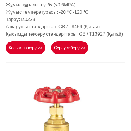
Жұмыс құралы: су, бу (≤0.6MPA)
Жұмыс температурасы: -20 ℃ -120 ℃
Тарау: Is0228
Атқарушы стандарттар: GB / T8464 (Қытай)
Қысымды тексеру стандарттары: GB / T13927 (Қытай)
Қосымша көру >>
Сұрау жіберу >>